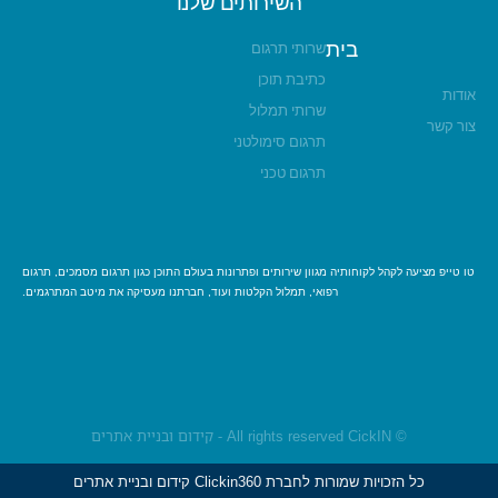
השירותים שלנו
בית
שרותי תרגום
כתיבת תוכן
אודות
שרותי תמלול
צור קשר
תרגום סימולטני
תרגום טכני
טו טייפ מציעה לקהל לקוחותיה מגוון שירותים ופתרונות בעולם התוכן כגון תרגום מסמכים, תרגום
רפואי, תמלול הקלטות ועוד, חברתנו מעסיקה את מיטב המתרגמים.
© All rights reserved CickIN - קידום ובניית אתרים
כל הזכויות שמורות לחברת Clickin360 קידום ובניית אתרים