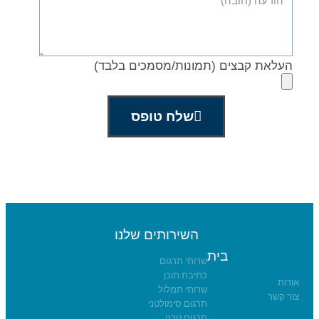
העלאת קבצים (תמונות/מסמכים בלבד)
שלח טופס
השירותים שלנו
בית
שרותי תרגום
כתיבת תוכן
אודות
שרותי תמלול
צור קשר
תרגום סימולטני
תרגום טכני